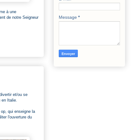
ême à une
Message
*
ment de notre Seigneur
ivertir et/ou se
en Italie.
 op, qui enseigne la
êter l'ouverture du