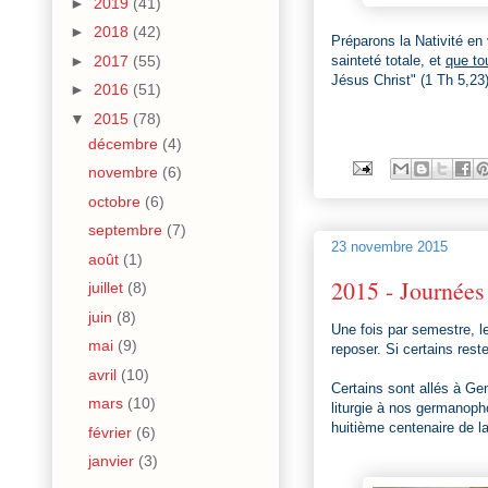
►
2019
(41)
►
2018
(42)
Préparons la Nativité en
sainteté
totale, et
que tou
►
2017
(55)
Jésus Christ" (1 Th 5,23)
►
2016
(51)
▼
2015
(78)
décembre
(4)
novembre
(6)
octobre
(6)
septembre
(7)
23 novembre 2015
août
(1)
2015 - Journées
juillet
(8)
juin
(8)
Une fois par semestre, le
mai
(9)
reposer. Si certains rest
avril
(10)
Certains sont allés à Gen
mars
(10)
liturgie à nos germanopho
huitième centenaire de la
février
(6)
janvier
(3)