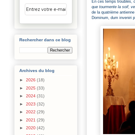
En ces temps troublés, c'
que tourmente la soif, ve
de la quatrième antienne
Dominum, dum inveniri po
Rechercher dans ce blog
Archives du blog
►
2026
(18)
►
2025
(33)
►
2024
(31)
►
2023
(32)
►
2022
(29)
►
2021
(29)
►
2020
(42)