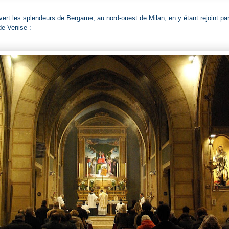
ert les splendeurs de Bergame, au nord-ouest de Milan, en y étant rejoint par 
de Venise :